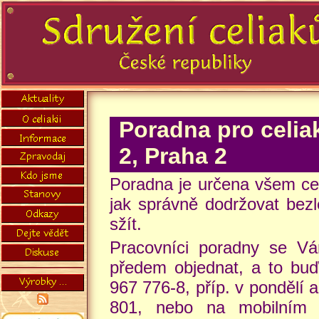
Poradna pro celi
2, Praha 2
Poradna je určena všem cel
jak správně dodržovat bezle
sžít.
Pracovníci poradny se Vá
předem objednat, a to buď 
967 776-8, příp. v pondělí a
801, nebo na mobilním 