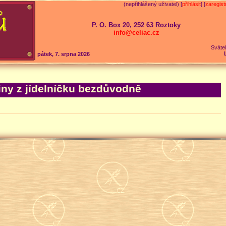
(nepřihlášený uživatel) [
přihlásit
] [
zaregist
P. O. Box 20, 252 63 Roztoky
info@celiac.cz
Sváte
pátek, 7. srpna 2026
iny z jídelníčku bezdůvodně