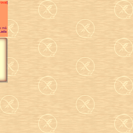
rovat
]
k má
Lada