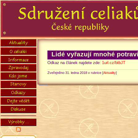
Lidé vyřazují mnohé potrav
Odkaz na článek najdete zde:
1url.cz/btbJT
Zveřejněno 31. ledna 2018 v rubrice [
Aktuality
]