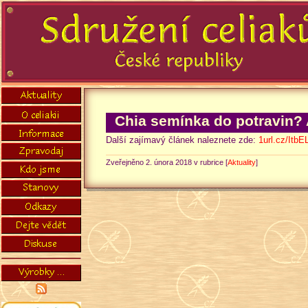
Chia semínka do potravin? 
Další zajímavý článek naleznete zde:
1url.cz/ItbE
Zveřejněno 2. února 2018 v rubrice [
Aktuality
]