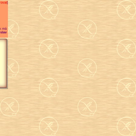
rovat
]
k má
slav