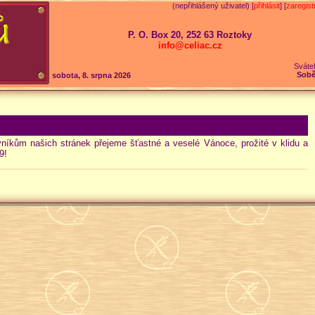
(nepřihlášený uživatel) [
přihlásit
] [
zaregist
P. O. Box 20, 252 63 Roztoky
info@celiac.cz
Sváte
Sobě
sobota, 8. srpna 2026
íkům našich stránek přejeme šťastné a veselé Vánoce, prožité v klidu a
9!