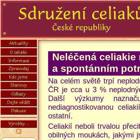
Neléčená celiakie
a spontánním pot
Na celém světě trpí neplodn
ČR je cca u 3 % neplodnýc
Další výzkumy naznač
nediagnostikovanou celiaki
ostatní.
Celiakií neboli trvalou přec
obilných moukách, jakými js