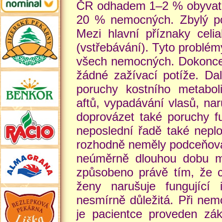
ČR odhadem 1–2 % obyvatel.
20 % nemocných. Zbylý po
Mezi hlavní příznaky celi
(vstřebávání). Tyto problé
všech nemocných. Dokonce c
žádné zažívací potíže. Dal
poruchy kostního metabol
aftů, vypadávání vlasů, na
doprovázet také poruchy fu
neposlední řadě také neplo
rozhodně neměly podceňova
neúměrně dlouhou dobu m
způsobeno právě tím, že c
ženy narušuje fungující 
nesmírně důležitá. Při nem
je pacientce proveden zák