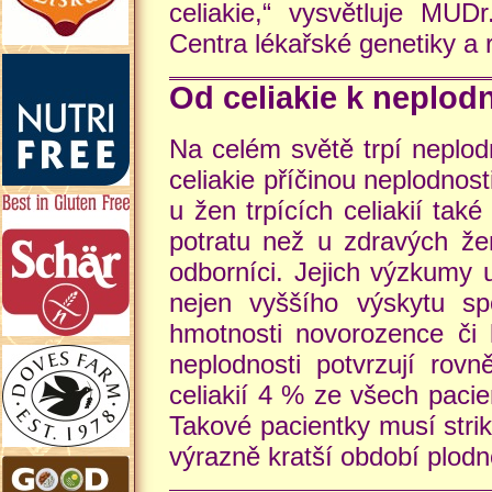
celiakie,“ vysvětluje MUD
Centra lékařské genetiky a
Od celiakie k neplodn
Na celém světě trpí neplodn
celiakie příčinou neplodnos
u žen trpících celiakií tak
potratu než u zdravých že
odborníci. Jejich výzkumy u
nejen vyššího výskytu sp
hmotnosti novorozence či k
neplodnosti potvrzují rovn
celiakií 4 % ze všech paci
Takové pacientky musí strikt
výrazně kratší období plodn