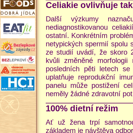
Celiakie ovlivňuje t
Další výzkumy naznač
nediagnostikovanou celiaki
ostatní. Konkrétním problé
netypických spermií spolu
ze studií uvádí, že skoro 
kvůli změněné morfologii 
posledních pěti letech se
uplatňuje reprodukční imu
panelu může postižení cel
neměly žádné zdravotní potí
100% dietní režim
Ať už žena trpí samotnou
základem je návštěva odbo