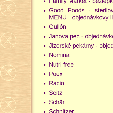
Family Market - bezlepk
Good Foods - sterilo
MENU - objednávkový l
Gullón
Janova pec - objednávko
Jizerské pekárny - obje
Nominal
Nutri free
Poex
Racio
Seitz
Schär
Schnitzer