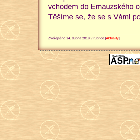
vchodem do Emauzského op
Těšíme se, že se s Vámi po
Zveřejněno 14. dubna 2019 v rubrice [
Aktuality
]