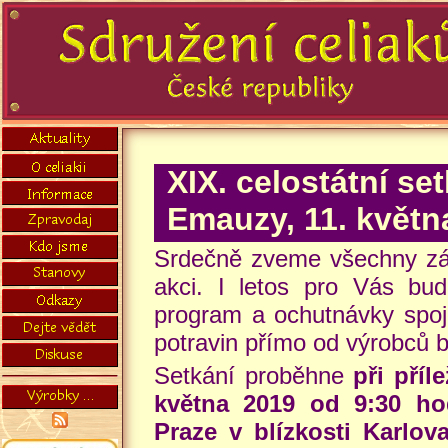
XIX. celostátní se
Emauzy, 11. květn
Srdečně zveme všechny záj
akci. I letos pro Vás bu
program a ochutnávky spo
potravin přímo od výrobců 
Setkání proběhne
při příl
května 2019 od 9:30 ho
Praze v blízkosti Karlo