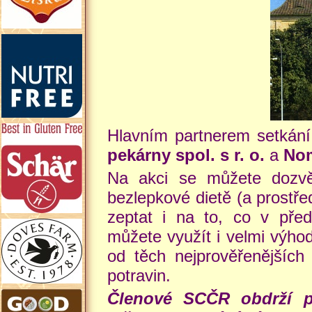
Hlavním partnerem setkání 
pekárny spol. s r. o.
a
Nom
Na akci se můžete dozvěd
bezlepkové dietě (a prostř
zeptat i na to, co v pře
můžete využít i velmi výho
od těch nejprověřenějších
potravin.
Členové SCČR obdrží př