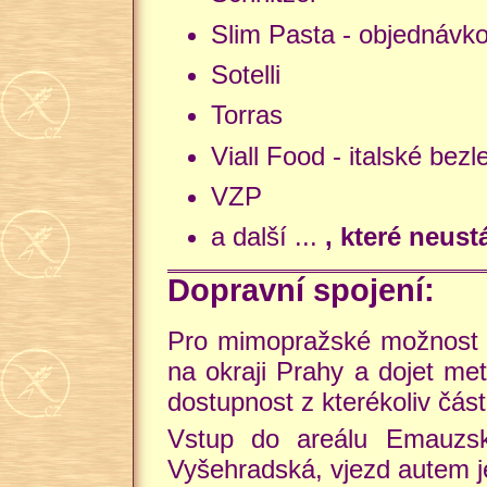
Slim Pasta - objednávko
Sotelli
Torras
Viall Food - italské be
VZP
a další ...
, které neus
Dopravní spojení:
Pro mimopražské možnost n
na okraji Prahy a dojet me
dostupnost z kterékoliv část
Vstup do areálu Emauzsk
Vyšehradská, vjezd autem j