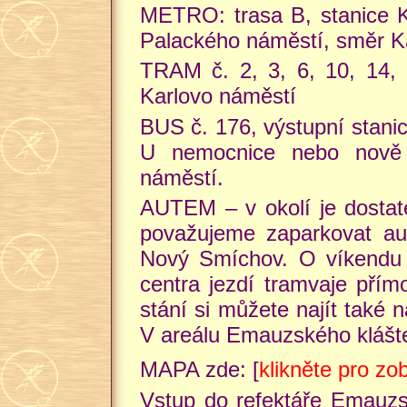
METRO: trasa B, stanice 
Palackého náměstí, směr K
TRAM č. 2, 3, 6, 10, 14, 
Karlovo náměstí
BUS č. 176, výstupní stani
U nemocnice nebo nově 
náměstí.
AUTEM – v okolí je dostate
považujeme zaparkovat au
Nový Smíchov. O víkendu 
centra jezdí tramvaje pří
stání si můžete najít také
V areálu Emauzského klášter
MAPA zde: [
klikněte pro z
Vstup do refektáře Emauzsk