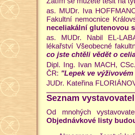
Zatím se můžete těšit na ty
as. MUDr. Iva HOFFMANOVÁ,
Fakultní nemocnice Králov
neceliakální glutenovou s
as. MUDr. Nabil EL-LABA
lékařství Všeobecné fakul
co jste chtěli vědět o celia
Dipl. Ing. Ivan MACH, CSc.
ČR:
"Lepek ve výživovém 
JUDr. Kateřina FLORIÁNO
Seznam vystavovatel
Od mnohých vystavovate
Objednávkové listy budo