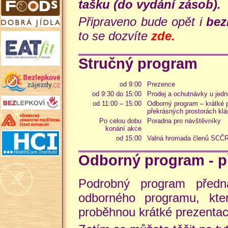
tašku (do vydání zásob).
Připraveno bude opět i
bez
to se dozvíte
zde.
Stručný program
od 9:00
Prezence
od 9:30 do 15:00
Prodej a ochutnávky u jedn
od 11:00 – 15:00
Odborný program – krátké 
překrásných prostorách klá
Po celou dobu
Poradna pro návštěvníky
konání akce
od 15:00
Valná hromada členů SCČ
Odborný program - p
Podrobný program předn
odborného programu, kte
proběhnou krátké prezentac