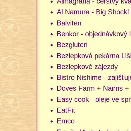
Almagrana - čerstvý kvá
Al Namura - Big Shock!
Balviten
Benkor - objednávkový l
Bezgluten
Bezlepková pekárna Lišk
Bezlepkové zájezdy
Bistro Nishime - zajišťu
Doves Farm + Nairns +
Easy cook - oleje ve spr
EatFit
Emco