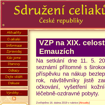
VZP na XIX. celost
Emauzích
Na setkání dne 11. 5. 20
seznámí přítomné s široko
příspěvku na nákup bezlep
rok, návštěvníky jistě z
očkování, vyšetření kožn
léčebně-ozdravné pobyty.
Zveřejněno 16. dubna 2019 v rubrice [
Aktuality
]