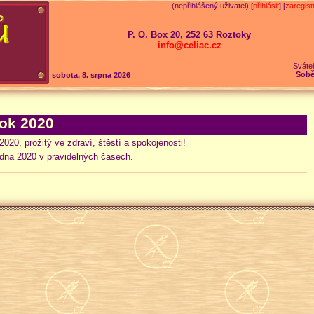
(nepřihlášený uživatel) [
přihlásit
] [
zaregist
P. O. Box 20, 252 63 Roztoky
info@celiac.cz
Sváte
Sobě
sobota, 8. srpna 2026
ok 2020
20, prožitý ve zdraví, štěstí a spokojenosti!
edna 2020 v pravidelných časech.