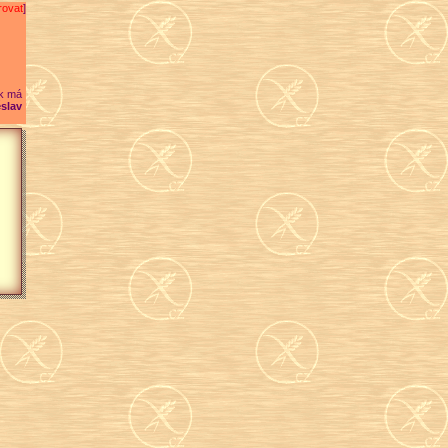
rovat
]
k má
slav