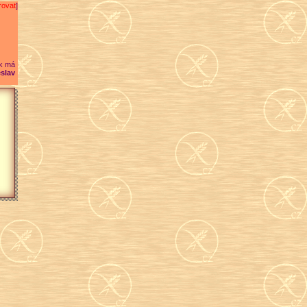
rovat
]
k má
slav