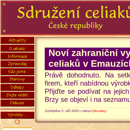
Noví zahraniční v
celiaků v Emauzíc
Právě dohodnuto. Na setká
firem, kteří nabídnou výrob
Přijďte se podívat na jeji
Brzy se objeví i na seznamu
Zveřejněno 3. září 2020 v rubrice [
Aktuality
]