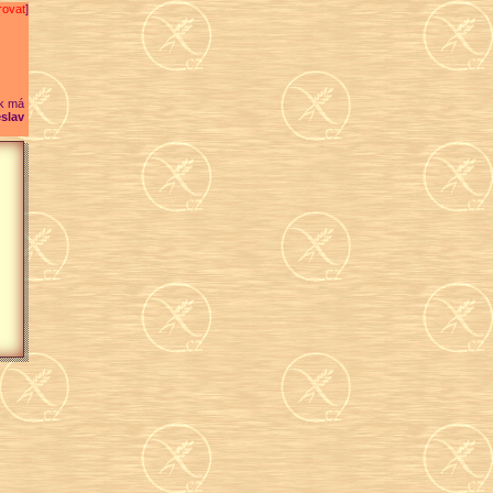
rovat
]
k má
slav