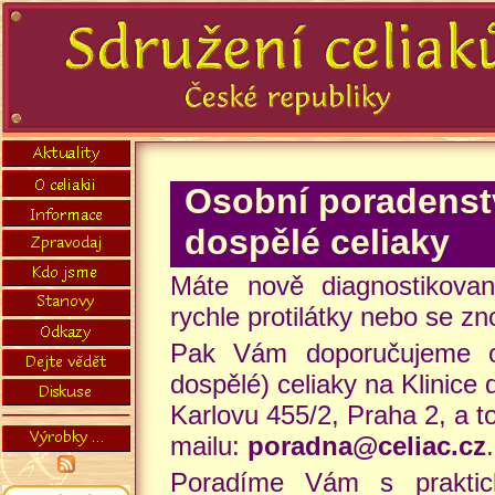
Osobní poradenstv
dospělé celiaky
Máte nově diagnostikovan
rychle protilátky nebo se zn
Pak Vám doporučujeme o
dospělé) celiaky na Klinice
Karlovu 455/2, Praha 2, a to
mailu:
poradna@celiac.cz
.
Poradíme Vám s praktick