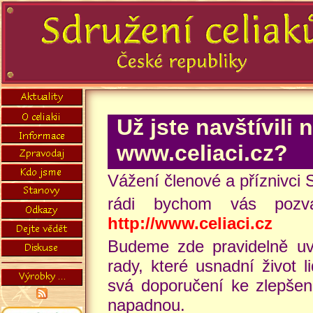
Už jste navštívili
www.celiaci.cz?
Vážení členové a příznivci
rádi bychom vás pozv
http://www.celiaci.cz
Budeme zde pravidelně uve
rady, které usnadní život 
svá doporučení ke zlepšen
napadnou.