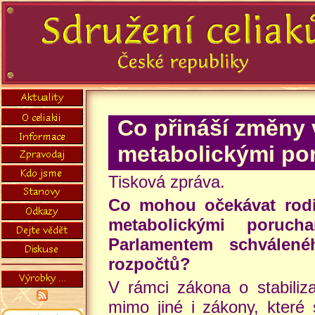
Co přináší změny 
metabolickými po
Tisková zpráva.
Co mohou očekávat rodin
metabolickými poru
Parlamentem schválené
rozpočtů?
V rámci zákona o stabiliza
mimo jiné i zákony, které 