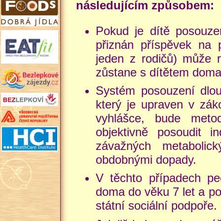
následujícím způsobem:
Pokud je dítě posouzen
přiznán příspěvek na 
jeden z rodičů) může r
zůstane s dítětem doma
Systém posouzení dlou
který je upraven v zák
vyhlášce, bude meto
objektivně posoudit in
závažných metabolic
obdobnými dopady.
V těchto případech pe
doma do věku 7 let a po
státní sociální podpoře.