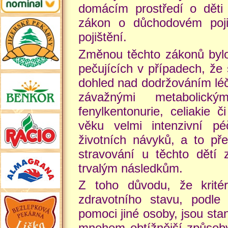
domácím prostředí o děti
zákon o důchodovém poji
pojištění.
Změnou těchto zákonů bylo
pečujících v případech, že
dohled nad dodržováním léče
závažnými metabolick
fenylkentonurie, celiakie 
věku velmi intenzivní p
životních návyků, a to př
stravování u těchto dětí
trvalým následkům.
Z toho důvodu, že kritér
zdravotního stavu, podle
pomoci jiné osoby, jsou sta
mnohem obtížnější způsob