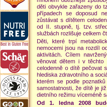
děti obvykle zařazeny do tzv
případech se doposud nep
zůstávat s dítětem celode
od II. stupně, tj. tzv. stř
službách rozlišuje celkem čt
Děti, které trpí metabol
nemocemi jsou na rozdíl od
aktivitách. Cílem navrže
věnovat dětem i v těchto
celodenně o dítě pečovat 
hlediska zdravotního a sociá
kterém se podle poznatků
samostatnosti, že dítě je j
dietního režimu víceméně 
Od 1. ledna 2008 bude