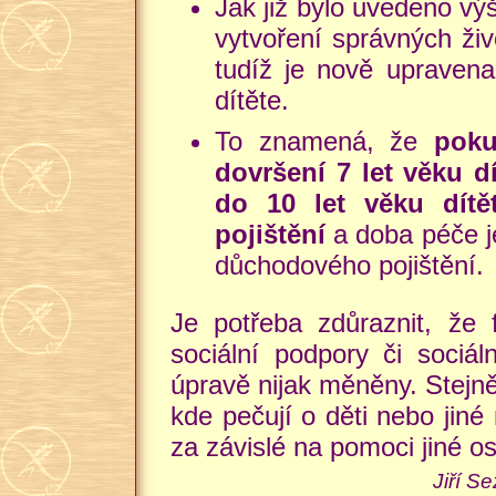
Jak již bylo uvedeno vý
vytvoření správných ži
tudíž je nově upravena
dítěte.
To znamená, že
poku
dovršení 7 let věku d
do 10 let věku dítět
pojištění
a doba péče j
důchodového pojištění.
Je potřeba zdůraznit, že 
sociální podpory či sociál
úpravě nijak měněny. Stejně
kde pečují o děti nebo jiné 
za závislé na pomoci jiné o
Jiří S