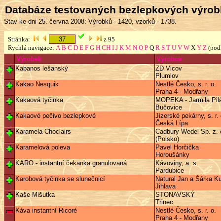
Databáze testovaných bezlepkových výro
Stav ke dni 25. června 2008: Výrobků - 1420, vzorků - 1738.
Stránka:
z 95
Rychlá navigace:
A
B
C
D
E
F
G
H
CH
I
J
K
M
N
O
P
Q
R
S
T
U
V
W
X
Y
Z
(pod
Výrobek
Výrobce
Kabanos lešanský
ZD Vicov
Plumlov
Kakao Nesquik
Nestlé Česko, s. r. o.
Praha 4 - Modřany
Kakaová tyčinka
MOPEKA - Jarmila Pil
Bučovice
Kakaové pečivo bezlepkové
Jizerské pekárny, s. r.
Česká Lípa
Karamela Choclairs
Cadbury Wedel Sp. z. o
(Polsko)
Karamelová poleva
Pavel Horčička
Horoušánky
KARO - instantní čekanka granulovaná
Kávoviny, a. s.
Pardubice
Karobová tyčinka se slunečnicí
Natural Jan a Šárka Ku
Jihlava
Kaše Mišutka
STONAVSKÝ
Třinec
Káva instantní Ricoré
Nestlé Česko, s. r. o.
Praha 4 - Modřany