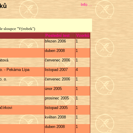
bků
Info ...
le sloupce "Výrobek")
Poslední test
Vzorků
březen 2006
1
duben 2008
1
átová
červenec 2006
1
 o. - Pekárna Lípa
listopad 2007
4
. o.
červenec 2006
1
únor 2005
1
prosinec 2005
1
čírkovi
listopad 2005
1
květen 2008
1
duben 2008
1