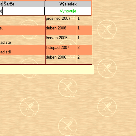
t
Šarže
Výsledek
o)
Vyhovuje
prosinec 2007
1
s.
duben 2008
1
červen 2005
1
adiště
listopad 2007
2
adiště
duben 2006
2