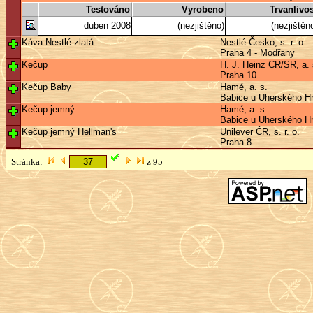
Testováno
Vyrobeno
Trvanlivos
duben 2008
(nezjištěno)
(nezjištěn
Káva Nestlé zlatá
Nestlé Česko, s. r. o.
Praha 4 - Modřany
Kečup
H. J. Heinz CR/SR, a. 
Praha 10
Kečup Baby
Hamé, a. s.
Babice u Uherského Hr
Kečup jemný
Hamé, a. s.
Babice u Uherského Hr
Kečup jemný Hellman's
Unilever ČR, s. r. o.
Praha 8
Stránka:
z 95