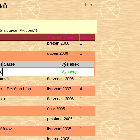
bků
Info ...
le sloupce "Výrobek")
Poslední test
Vzorků
březen 2006
1
duben 2008
1
t
Šarže
Výsledek
o)
Vyhovuje
átová
červenec 2006
1
 o. - Pekárna Lípa
listopad 2007
4
. o.
červenec 2006
1
únor 2005
1
prosinec 2005
1
čírkovi
listopad 2005
1
květen 2008
1