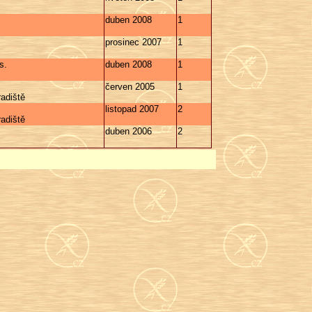
duben 2008
1
prosinec 2007
1
s.
duben 2008
1
červen 2005
1
adiště
listopad 2007
2
adiště
duben 2006
2