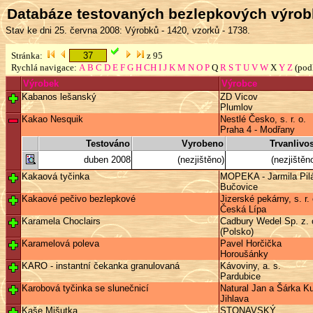
Databáze testovaných bezlepkových výro
Stav ke dni 25. června 2008: Výrobků - 1420, vzorků - 1738.
Stránka:
z 95
Rychlá navigace:
A
B
C
D
E
F
G
H
CH
I
J
K
M
N
O
P
Q
R
S
T
U
V
W
X
Y
Z
(pod
Výrobek
Výrobce
Kabanos lešanský
ZD Vicov
Plumlov
Kakao Nesquik
Nestlé Česko, s. r. o.
Praha 4 - Modřany
Testováno
Vyrobeno
Trvanlivos
duben 2008
(nezjištěno)
(nezjištěn
Kakaová tyčinka
MOPEKA - Jarmila Pil
Bučovice
Kakaové pečivo bezlepkové
Jizerské pekárny, s. r.
Česká Lípa
Karamela Choclairs
Cadbury Wedel Sp. z. o
(Polsko)
Karamelová poleva
Pavel Horčička
Horoušánky
KARO - instantní čekanka granulovaná
Kávoviny, a. s.
Pardubice
Karobová tyčinka se slunečnicí
Natural Jan a Šárka Ku
Jihlava
Kaše Mišutka
STONAVSKÝ