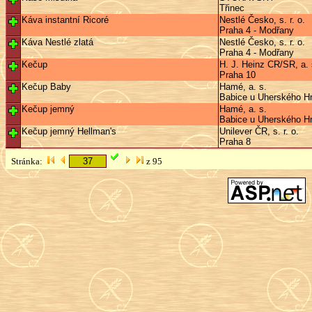
Třinec
Káva instantní Ricoré
Nestlé Česko, s. r. o.
Praha 4 - Modřany
Káva Nestlé zlatá
Nestlé Česko, s. r. o.
Praha 4 - Modřany
Kečup
H. J. Heinz CR/SR, a. 
Praha 10
Kečup Baby
Hamé, a. s.
Babice u Uherského Hr
Kečup jemný
Hamé, a. s.
Babice u Uherského Hr
Kečup jemný Hellman's
Unilever ČR, s. r. o.
Praha 8
Stránka:
z 95