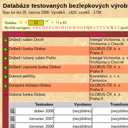
Databáze testovaných bezlepkových výro
Stav ke dni 25. června 2008: Výrobků - 1420, vzorků - 1738.
Stránka:
z 95
Rychlá navigace:
A
B
C
D
E
F
G
H
CH
I
J
K
M
N
O
P
Q
R
S
T
U
V
W
X
Y
Z
(pod
Výrobek
Výrobce
Drůbeží salám Drsoň
Intergal Vrchovina, a. 
Vrchovina u Chocně
Drůbeží šunka Globus
GLOBUS ČR, k. s.
Praha 9
Drůbeží točený salám Peklo
Intergal Vrchovina, a. 
Vrchovina u Chocně
Drůbeží zauzená šunka Globus
GLOBUS ČR, k. s.
Praha 9
Duhové perličky
Kovandovi, s. r. o.
Černovice
Dunajská klobása Globus
GLOBUS ČR, k. s.
Praha 9
Dušená šunka Globus
GLOBUS ČR, k. s.
Praha 9
Testováno
Vyrobeno
Trvanlivos
duben 2008
(nezjištěno)
(nezjištěn
červenec 2007
(nezjištěno)
(nezjištěn
červenec 2006
(nezjištěno)
(nezjištěn