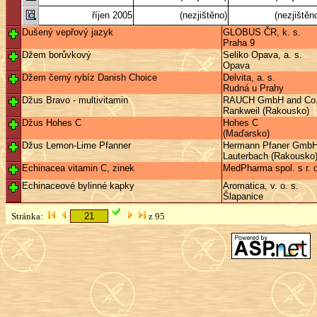
říjen 2005
(nezjištěno)
(nezjištěn
Dušený vepřový jazyk
GLOBUS ČR, k. s.
Praha 9
Džem borůvkový
Seliko Opava, a. s.
Opava
Džem černý rybíz Danish Choice
Delvita, a. s.
Rudná u Prahy
Džus Bravo - multivitamin
RAUCH GmbH and Co
Rankweil (Rakousko)
Džus Hohes C
Hohes C
(Maďarsko)
Džus Lemon-Lime Pfanner
Hermann Pfaner Gmb
Lauterbach (Rakousko
Echinacea vitamin C, zinek
MedPharma spol. s r. o
Echinaceové bylinné kapky
Aromatica, v. o. s.
Šlapanice
Stránka:
z 95