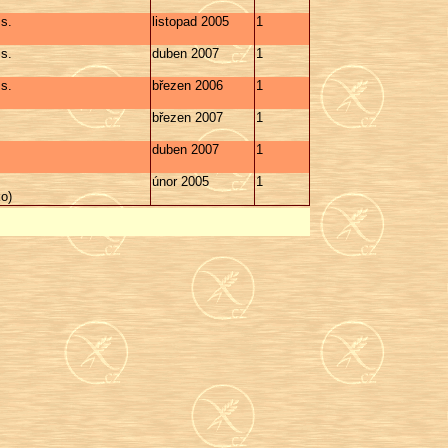
s.
listopad 2005
1
s.
duben 2007
1
s.
březen 2006
1
březen 2007
1
duben 2007
1
únor 2005
1
o)