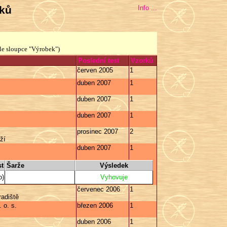
bků
Info ...
le sloupce "Výrobek")
Poslední test
Vzorků
červen 2005
1
duben 2007
1
duben 2007
1
duben 2007
1
prosinec 2007
2
ží
duben 2007
1
st
Šarže
Výsledek
o)
Vyhovuje
červenec 2006
1
adiště
 o. s.
březen 2006
1
duben 2006
1