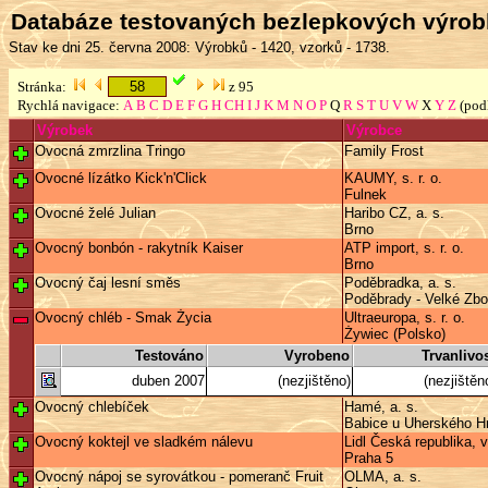
Databáze testovaných bezlepkových výro
Stav ke dni 25. června 2008: Výrobků - 1420, vzorků - 1738.
Stránka:
z 95
Rychlá navigace:
A
B
C
D
E
F
G
H
CH
I
J
K
M
N
O
P
Q
R
S
T
U
V
W
X
Y
Z
(pod
Výrobek
Výrobce
Ovocná zmrzlina Tringo
Family Frost
Ovocné lízátko Kick'n'Click
KAUMY, s. r. o.
Fulnek
Ovocné želé Julian
Haribo CZ, a. s.
Brno
Ovocný bonbón - rakytník Kaiser
ATP import, s. r. o.
Brno
Ovocný čaj lesní směs
Poděbradka, a. s.
Poděbrady - Velké Zbo
Ovocný chléb - Smak Życia
Ultraeuropa, s. r. o.
Żywiec (Polsko)
Testováno
Vyrobeno
Trvanlivo
duben 2007
(nezjištěno)
(nezjištěn
Ovocný chlebíček
Hamé, a. s.
Babice u Uherského Hr
Ovocný koktejl ve sladkém nálevu
Lidl Česká republika, v.
Praha 5
Ovocný nápoj se syrovátkou - pomeranč Fruit
OLMA, a. s.